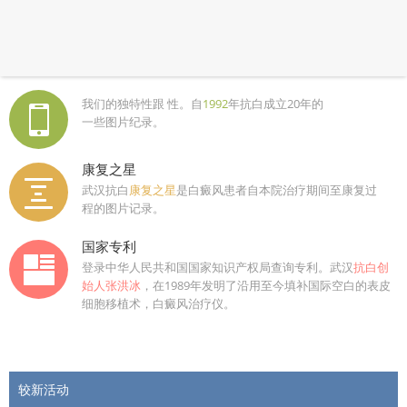
我们的独特性跟 性。自
1992
年抗白成立20年的
一些图片纪录。
康复之星
武汉抗白
康复之星
是白癜风患者自本院治疗期间至康复过
程的图片记录。
国家专利
登录中华人民共和国国家知识产权局查询专利。武汉
抗白创
始人张洪冰
，在1989年发明了沿用至今填补国际空白的表皮
细胞移植术，白癜风治疗仪。
较新活动