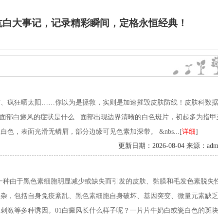
、疯狂晒太阳……你以为是拯救，实则是‌加速摧毁皮肤防线‌！皮肤科数据
一、面部白癜风的症状是什么 面部出现边界清晰的白色斑片，初起多为指甲
，表面光滑无鳞屑，部分边缘可见色素加深带。 &nbs...[
详细
]
更新日期：2026-08-04 来源：adm
风是一种由于黑色素细胞明显减少或缺失而引发的皮肤、黏膜和毛发色素脱失
复杂，包括自身免疫紊乱、黑色素细胞自身破坏、基因突变、微量元素缺
刺激等多种诱因。01白癜风长什么样子呢？一片片牛奶白或瓷白色的斑