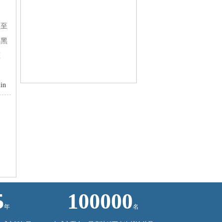
甚至
坏黑
压
in
5
100000
年
名