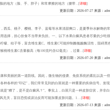
脸的地方（脸、手、脖子）和常摩擦的地方（腰带...[
详细
]
更新日期：2026-07-27 来源：adm
市，西瓜、桃子、樱桃、李子、蓝莓等水果清甜爽口，是夏季补水解馋的
食用选择，担心饮食不当带来负担。一、以下水果白癜风患者尽量的少吃
柠檬、桔子等，富含维生素C。维生素C可能抑制酪氨酸酶活性，阻碍黑
维生素C含量极高（每100克约含62毫克），过量...[
详细
]
更新日期：2026-07-20 来源：adm
健康和美丽的第一道防线。因此，微生物的侵袭、免疫系统的紊乱以及一
各种各样的“印记”，我们常常见到的白斑就是一种重要的疾病信号。发现
就是“糟了，是不是白癜风？”。事实上，白斑只是一种皮肤症状，并非白
无关，盲目恐慌或误治反而可能加重皮肤问题。1....[
详细
]
更新日期：2026-07-13 来源：adm