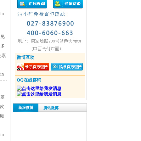
in
常见
很多
色素
微博互动
in
QQ在线咨询
些基
皮
新浪微博
腾讯微博
癜
in