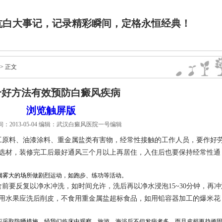
> 正文
个好方法有效预防白癜风疾病
浏览触屏版
：2013-05-04 编辑：武汉白癜风医院一号编辑
工原料、油漆涂料、重金属盐类有害物，经常性接触的工作人员，要作好
选材，装修完工后最好通风三个月以上再居住，入住后也要保持经常性通
雾大的场所做剧烈运动，如跑步、练功等活动。
要反复以净水冲洗，如时间允许，洗后再以净水浸泡15~30分钟，再冲
用水果应洗后削皮，不食用重金属盐超标食品，如用铅容器加工的爆米花
采取防晒措施，经我们临床中观察，旅游、海浴后不但发病者多，而且皮损更趋顽