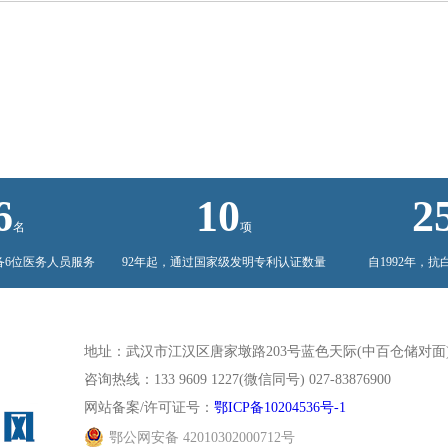
6
10
2
名
项
备6位医务人员服务
92年起，通过国家级发明专利认证数量
自1992年，抗
地址：武汉市江汉区唐家墩路203号蓝色天际(中百仓储对面
咨询热线：133 9609 1227(微信同号) 027-83876900
网站备案/许可证号：
鄂ICP备10204536号-1
鄂公网安备 42010302000712号