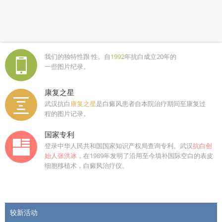
我们的独特性跟 性。自
1992
年抗白成立20年的
一些图片纪录。
康复之星
武汉抗白
康复之星
是白癜风患者自本院治疗期间至康复过
程的图片记录。
国家专利
登录中华人民共和国国家知识产权局查询专利。武汉
抗白创
始人张洪冰
，在1989年发明了沿用至今填补国际空白的表皮
细胞移植术，白癜风治疗仪。
较新活动