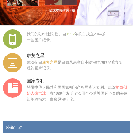
我们的独特性跟 性。自
1992
年抗白成立20年的
一些图片纪录。
康复之星
武汉抗白
康复之星
是白癜风患者自本院治疗期间至康复过
程的图片记录。
国家专利
登录中华人民共和国国家知识产权局查询专利。武汉
抗白创
始人张洪冰
，在1989年发明了沿用至今填补国际空白的表皮
细胞移植术，白癜风治疗仪。
较新活动