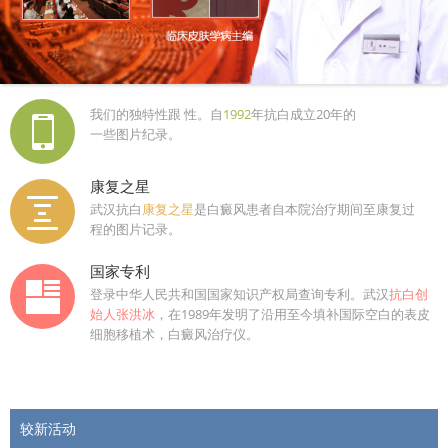
我们的独特性跟 性。自
1992
年抗白成立20年的
一些图片纪录。
康复之星
武汉抗白
康复之星
是白癜风患者自本院治疗期间至康复过
程的图片记录。
国家专利
登录中华人民共和国国家知识产权局查询专利。武汉
抗白创
始人张洪冰
，在1989年发明了沿用至今填补国际空白的表皮
细胞移植术，白癜风治疗仪。
较新活动