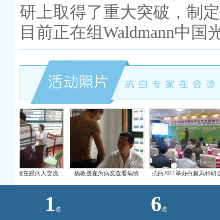
研上取得了重大突破，制定
目前正在组Waldmann中
跟病人交流
杨教授在为病友查看病情
抗白2011举办白癜风科研会
许
1
6
名
名