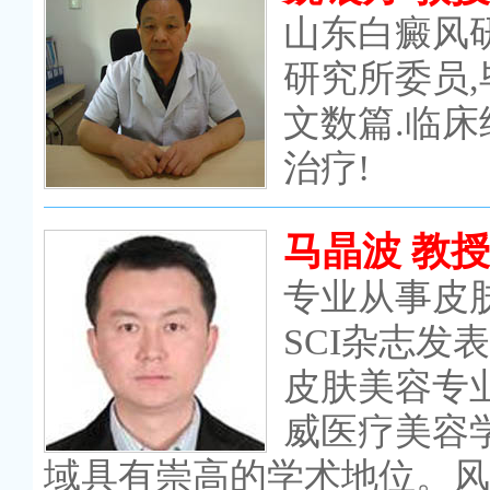
山东白癜风
研究所委员
文数篇.临
治疗!
马晶波 教授
专业从事皮
SCI杂志
皮肤美容专
威医疗美容
域具有崇高的学术地位。风